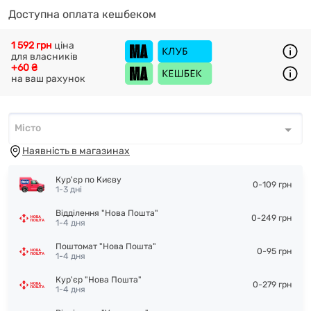
Доступна оплата кешбеком
1 592 грн
ціна
для власників
+60 ₴
на ваш рахунок
Місто
Місто
*
Наявність в магазинах
Кур'єр по Києву
0-109 грн
1-3 дні
Відділення "Нова Пошта"
0-249 грн
1-4 дня
Поштомат "Нова Пошта"
0-95 грн
1-4 дня
Кур'єр "Нова Пошта"
0-279 грн
1-4 дня