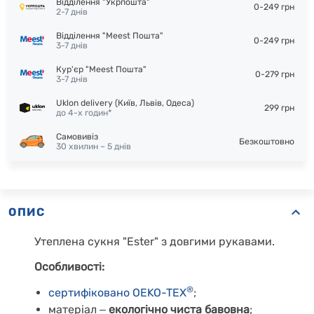
Відділення "Укрпошта"
0-249 грн
2-7 днів
Відділення "Meest Пошта"
0-249 грн
3-7 днів
Кур'єр "Meest Пошта"
0-279 грн
3-7 днів
Uklon delivery (Київ, Львів, Одеса)
299 грн
до 4-х годин*
Самовивіз
Безкоштовно
30 хвилин – 5 днів
ОПИС
Утеплена сукня "Ester" з довгими рукавами.
Особливості:
®
сертифіковано OEKO-TEX
;
матеріал
‒
екологічно чиста бавовна
;