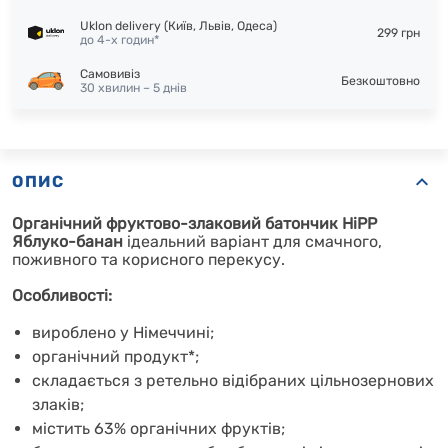
Uklon delivery (Київ, Львів, Одеса)
299 грн
до 4-х годин*
Самовивіз
Безкоштовно
30 хвилин – 5 днів
ОПИС
Органічний фруктово-злаковий батончик HiPP
Яблуко-банан
ідеальний варіант для смачного,
поживного та корисного перекусу.
Особливості:
вироблено у Німеччині;
органічний продукт*;
складається з ретельно відібраних цільнозернових
злаків;
містить 63% органічних фруктів;