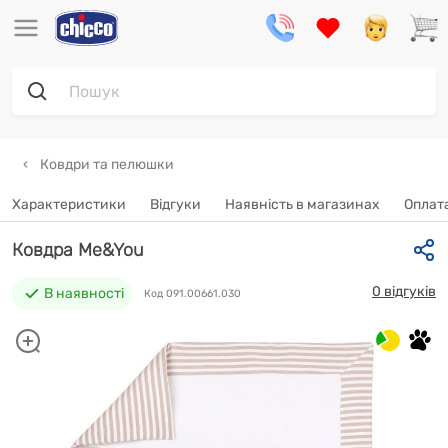
Ковдри та пелюшки
Характеристики
Відгуки
Наявність в магазинах
Oплата
Ковдра Me&You
0 відгуків
В наявності
Код 091.00661.030