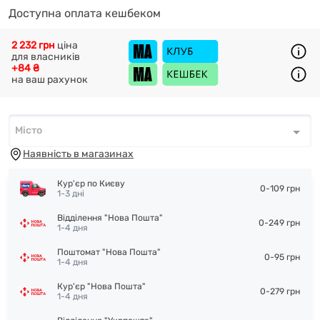
Доступна оплата кешбеком
2 232 грн
ціна
для власників
+84 ₴
на ваш рахунок
Місто
Місто
*
Наявність в магазинах
Кур'єр по Києву
0-109 грн
1-3 дні
Відділення "Нова Пошта"
0-249 грн
1-4 дня
Поштомат "Нова Пошта"
0-95 грн
1-4 дня
Кур'єр "Нова Пошта"
0-279 грн
1-4 дня