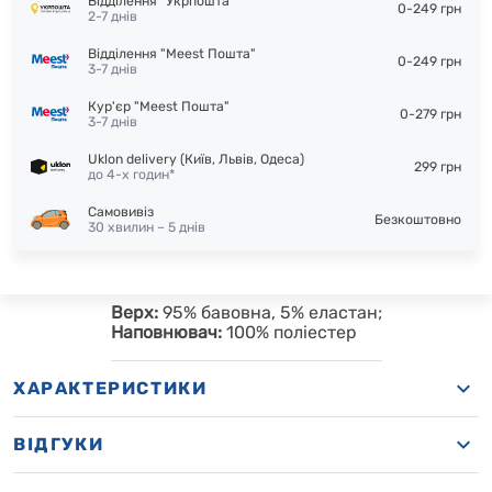
Відділення "Укрпошта"
0-249 грн
2-7 днів
Відділення "Meest Пошта"
0-249 грн
3-7 днів
Кур'єр "Meest Пошта"
0-279 грн
3-7 днів
Uklon delivery (Київ, Львів, Одеса)
299 грн
до 4-х годин*
Самовивіз
Безкоштовно
30 хвилин – 5 днів
Верх:
95% бавовна, 5% еластан;
Наповнювач:
100% поліестер
ХАРАКТЕРИСТИКИ
ВІДГУКИ