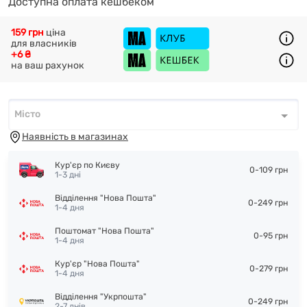
Доступна оплата кешбеком
159 грн
ціна
для власників
+6 ₴
на ваш рахунок
Місто
Місто
*
Наявність в магазинах
Кур'єр по Києву
0-109 грн
1-3 дні
Відділення "Нова Пошта"
0-249 грн
1-4 дня
Поштомат "Нова Пошта"
0-95 грн
1-4 дня
Кур'єр "Нова Пошта"
0-279 грн
1-4 дня
Відділення "Укрпошта"
0-249 грн
2-7 днів