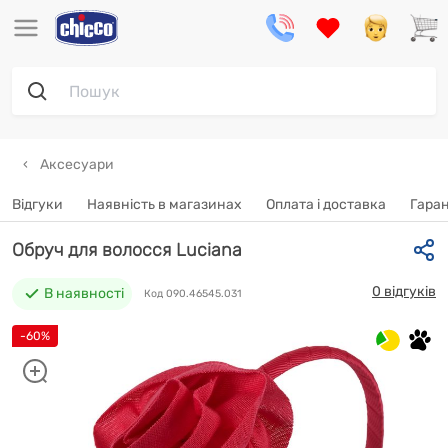
Аксесуари
Відгуки
Наявність в магазинах
Oплата і доставка
Гаран
Обруч для волосся Luciana
0 відгуків
В наявності
Код 090.46545.031
-60%