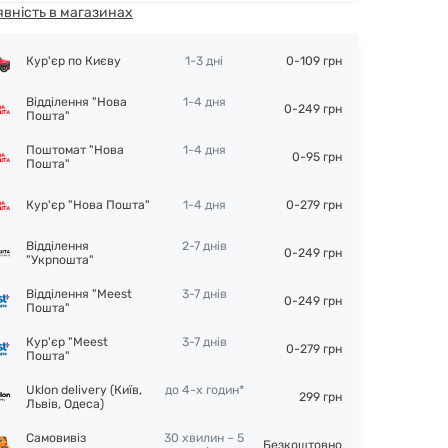
явність в магазинах
Кур'єр по Києву
1-3 дні
0-109 грн
Відділення "Нова
1-4 дня
0-249 грн
Пошта"
Поштомат "Нова
1-4 дня
0-95 грн
Пошта"
Кур'єр "Нова Пошта"
1-4 дня
0-279 грн
Відділення
2-7 днів
0-249 грн
"Укрпошта"
Відділення "Meest
3-7 днів
0-249 грн
Пошта"
Кур'єр "Meest
3-7 днів
0-279 грн
Пошта"
Uklon delivery (Київ,
до 4-х годин*
299 грн
Львів, Одеса)
Самовивіз
30 хвилин – 5
Безкоштовно