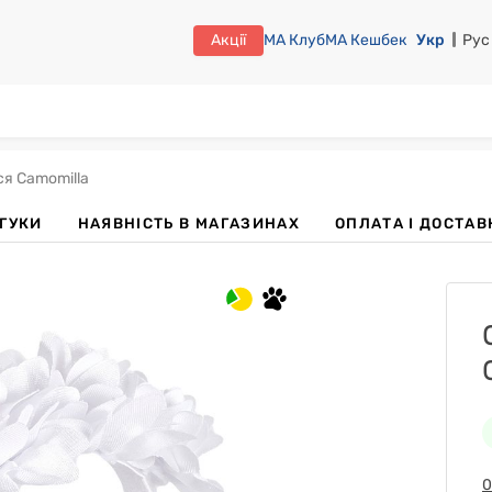
Акції
МА Клуб
МА Кешбек
Укр
Рус
я Camomilla
ДГУКИ
НАЯВНІСТЬ В МАГАЗИНАХ
OПЛАТА І ДОСТАВ
0