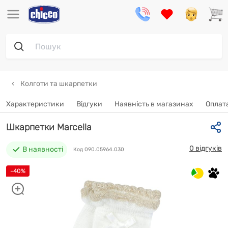
Колготи та шкарпетки
Характеристики
Відгуки
Наявність в магазинах
Oплата
Шкарпетки Marcella
0 відгуків
В наявності
Код 090.05964.030
-40%