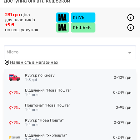
Доступна оплата кешбеком
231 грн
ціна
для власників
+9 ₴
на ваш рахунок
Місто
Місто
*
Наявність в магазинах
Кур'єр по Києву
0-109 грн
1-3 дні
Відділення "Нова Пошта"
0-249 грн
1-4 дня
Поштомат "Нова Пошта"
0-95 грн
1-4 дня
Кур'єр "Нова Пошта"
0-279 грн
1-4 дня
Відділення "Укрпошта"
0-249 грн
2-7 днів