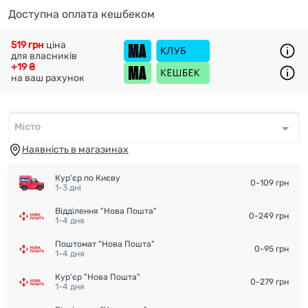
Доступна оплата кешбеком
519 грн
ціна
для власників
+19 ₴
на ваш рахунок
Місто
Місто
*
Наявність в магазинах
Кур'єр по Києву
0-109 грн
1-3 дні
Відділення "Нова Пошта"
0-249 грн
1-4 дня
Поштомат "Нова Пошта"
0-95 грн
1-4 дня
Кур'єр "Нова Пошта"
0-279 грн
1-4 дня