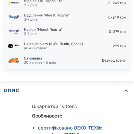
Відділення "Укрпошта"
0-249 грн
2-7 днів
Відділення "Meest Пошта"
0-249 грн
3-7 днів
Кур'єр "Meest Пошта"
0-279 грн
3-7 днів
Uklon delivery (Київ, Львів, Одеса)
299 грн
до 4-х годин*
Самовивіз
Безкоштовно
30 хвилин – 5 днів
ОПИС
Шкарпетки "Kitten".
Особливості:
сертифіковано OEKO-TEX®
;