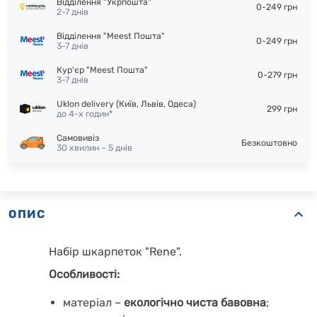
Відділення "Укрпошта"
0-249 грн
2-7 днів
Відділення "Meest Пошта"
0-249 грн
3-7 днів
Кур'єр "Meest Пошта"
0-279 грн
3-7 днів
Uklon delivery (Київ, Львів, Одеса)
299 грн
до 4-х годин*
Самовивіз
Безкоштовно
30 хвилин – 5 днів
ОПИС
Набір шкарпеток "Rene".
Особливості:
матеріал –
екологічно чиста бавовна
;