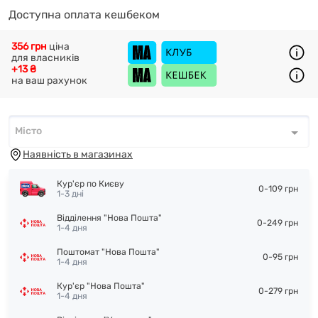
Доступна оплата кешбеком
356 грн
ціна
для власників
+13 ₴
на ваш рахунок
Місто
Місто
*
Наявність в магазинах
Кур'єр по Києву
0-109 грн
1-3 дні
Відділення "Нова Пошта"
0-249 грн
1-4 дня
Поштомат "Нова Пошта"
0-95 грн
1-4 дня
Кур'єр "Нова Пошта"
0-279 грн
1-4 дня