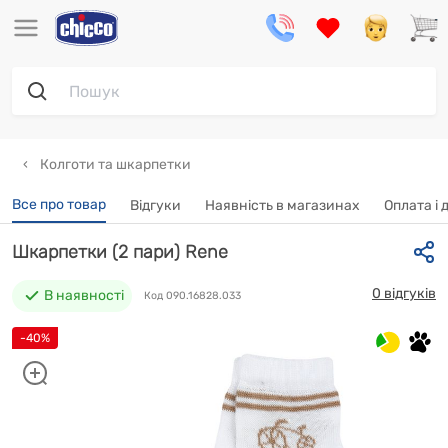
Колготи та шкарпетки
Все про товар
Відгуки
Наявність в магазинах
Oплата і 
Шкарпетки (2 пари) Rene
0 відгуків
В наявності
Код 090.16828.033
-40%