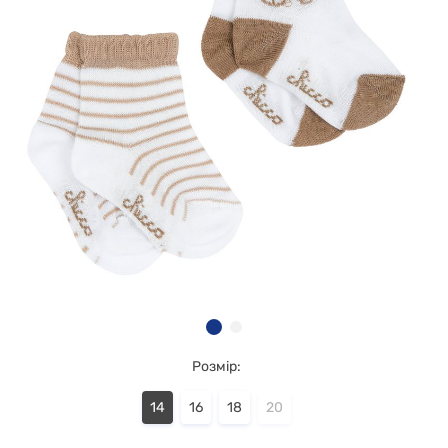
Розмір:
14
16
18
20