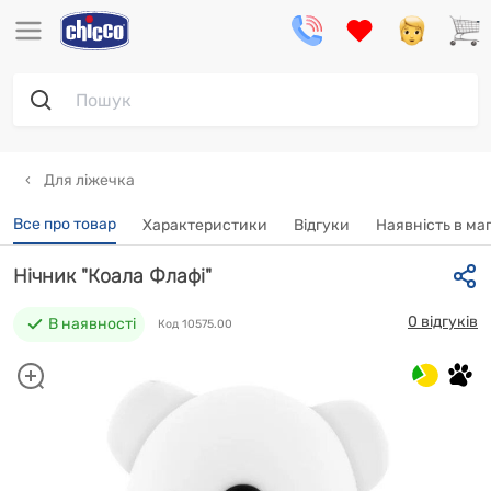
Для ліжечка
Все про товар
Характеристики
Відгуки
Наявність в ма
Нічник "Коала Флафі"
0 відгуків
В наявності
Код 10575.00