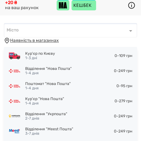
+20 ₴
на ваш рахунок
Місто
Місто
*
Наявність в магазинах
Кур'єр по Києву
0-109 грн
1-3 дні
Відділення "Нова Пошта"
0-249 грн
1-4 дня
Поштомат "Нова Пошта"
0-95 грн
1-4 дня
Кур'єр "Нова Пошта"
0-279 грн
1-4 дня
Відділення "Укрпошта"
0-249 грн
2-7 днів
Відділення "Meest Пошта"
0-249 грн
3-7 днів