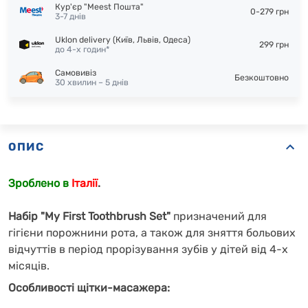
Кур'єр "Meest Пошта"
0-279 грн
3-7 днів
Uklon delivery (Київ, Львів, Одеса)
299 грн
до 4-х годин*
Самовивіз
Безкоштовно
30 хвилин – 5 днів
ОПИС
Зроблено в
Італії
.
Набір "My First Toothbrush Set"
призначений для
гігієни порожнини рота, а також для зняття больових
відчуттів в період прорізування зубів у дітей від 4-х
місяців.
Особливості щітки-масажера: