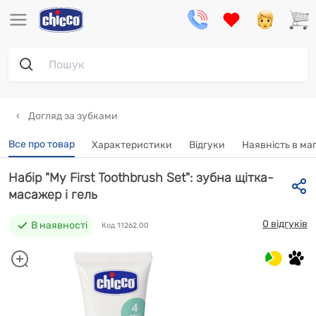
Догляд за зубками
Все про товар
Характеристики
Відгуки
Наявність в ма
Набір "My First Toothbrush Set": зубна щітка-
масажер і гель
0 відгуків
В наявності
Код 11262.00