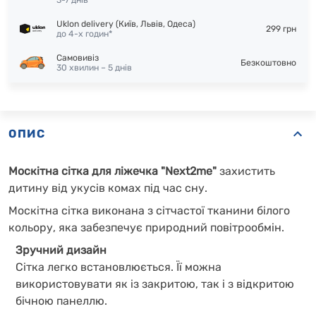
3-7 днів
Uklon delivery (Київ, Львів, Одеса)
299 грн
до 4-х годин*
Самовивіз
Безкоштовно
30 хвилин – 5 днів
ОПИС
Москітна сітка для ліжечка "Next2me"
захистить
дитину від укусів комах під час сну.
Москітна сітка виконана з сітчастої тканини білого
кольору, яка забезпечує природний повітрообмін.
Зручний дизайн
Сітка легко встановлюється. Її можна
використовувати як із закритою, так і з відкритою
бічною панеллю.