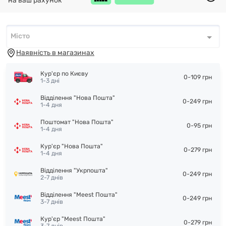
на ваш рахунок
Місто
Місто
*
Наявність в магазинах
Кур'єр по Києву
0-109 грн
1-3 дні
Відділення "Нова Пошта"
0-249 грн
1-4 дня
Поштомат "Нова Пошта"
0-95 грн
1-4 дня
Кур'єр "Нова Пошта"
0-279 грн
1-4 дня
Відділення "Укрпошта"
0-249 грн
2-7 днів
Відділення "Meest Пошта"
0-249 грн
3-7 днів
Кур'єр "Meest Пошта"
0-279 грн