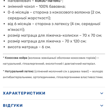
наповнювач –
кокос-латекс*
;
знімний чохол – 100% бавовна;
0-6 місяців – сторона з кокосового волокна (2 см,
середньої жорсткості);
від 6 місяців – сторона з латексу (4 см, середньої
м'якості);
розмір матраца для ліжечка-колиски – 70 х 70 см;
розмір матраца для ліжечка – 70 х 120 см;
висота матраца – 6 см.
*
Кокосова койра
(волокна зовнішньої оболонки кокосових горіхів) —
натуральний, гіпоалергенний, екологічний і довговічний матеріал.
*
Натуральний латекс
(спінений молочний сік з дерева гевеї) — володіє
антибактеріальними, ортопедичними, гіпоалергенними властивостями.
ХАРАКТЕРИСТИКИ
ВІДГУКИ