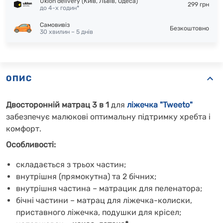
Uklon delivery (Київ, Львів, Одеса)
299 грн
до 4-х годин*
Самовивіз
Безкоштовно
30 хвилин – 5 днів
ОПИС
Двосторонній матрац 3 в 1
для
ліжечка "Tweeto"
забезпечує малюкові оптимальну підтримку хребта і
комфорт.
Особливості:
складається з трьох частин;
внутрішня (прямокутна) та 2 бічних;
внутрішня частина – матрацик для пеленатора;
бічні частини – матрац для ліжечка-колиски,
приставного ліжечка, подушки для крісел;