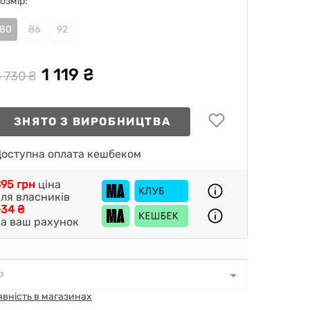
озмір:
80
86
92
1 119 ₴
 730 ₴
ЗНЯТО З ВИРОБНИЦТВА
оступна оплата кешбеком
95 грн
ціна
ля власників
34 ₴
а ваш рахунок
о
о
*
явність в магазинах