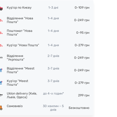
Кур'єр по Києву
1-3 дні
0-109 грн
Відділення "Нова
1-4 дня
0-249 грн
Пошта"
Поштомат "Нова
1-4 дня
0-95 грн
Пошта"
Кур'єр "Нова Пошта"
1-4 дня
0-279 грн
Відділення
2-7 днів
0-249 грн
"Укрпошта"
Відділення "Meest
3-7 днів
0-249 грн
Пошта"
Кур'єр "Meest
3-7 днів
0-279 грн
Пошта"
Uklon delivery (Київ,
до 4-х годин*
299 грн
Львів, Одеса)
Самовивіз
30 хвилин – 5
Безкоштовно
днів