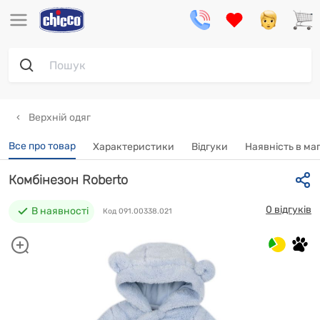
Верхній одяг
Все про товар
Характеристики
Відгуки
Наявність в ма
Комбінезон Roberto
0 відгуків
В наявності
Код 091.00338.021