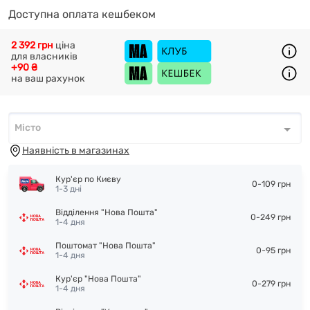
Доступна оплата кешбеком
2 392 грн
ціна
для власників
+90 ₴
на ваш рахунок
Місто
Місто
*
Наявність в магазинах
Кур'єр по Києву
0-109 грн
1-3 дні
Відділення "Нова Пошта"
0-249 грн
1-4 дня
Поштомат "Нова Пошта"
0-95 грн
1-4 дня
Кур'єр "Нова Пошта"
0-279 грн
1-4 дня