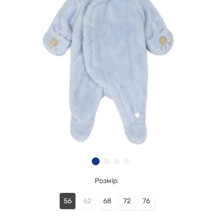
Розмір:
56
62
68
72
76