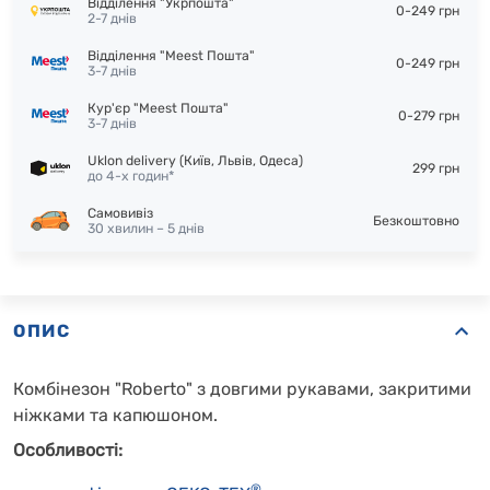
Відділення "Укрпошта"
0-249 грн
2-7 днів
Відділення "Meest Пошта"
0-249 грн
3-7 днів
Кур'єр "Meest Пошта"
0-279 грн
3-7 днів
Uklon delivery (Київ, Львів, Одеса)
299 грн
до 4-х годин*
Самовивіз
Безкоштовно
30 хвилин – 5 днів
ОПИС
Комбінезон "Roberto" з довгими рукавами, закритими
ніжками та капюшоном.
Особливості:
®