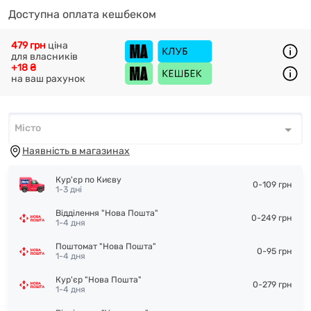
Доступна оплата кешбеком
479 грн
ціна
для власників
+18 ₴
на ваш рахунок
Місто
Місто
*
Наявність в магазинах
Кур'єр по Києву
0-109 грн
1-3 дні
Відділення "Нова Пошта"
0-249 грн
1-4 дня
Поштомат "Нова Пошта"
0-95 грн
1-4 дня
Кур'єр "Нова Пошта"
0-279 грн
1-4 дня