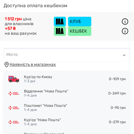
Доступна оплата кешбеком
1 512 грн
ціна
для власників
+57 ₴
на ваш рахунок
Місто
Місто
*
Наявність в магазинах
Кур'єр по Києву
0-109 грн
1-3 дні
Відділення "Нова Пошта"
0-249 грн
1-4 дня
Поштомат "Нова Пошта"
0-95 грн
1-4 дня
Кур'єр "Нова Пошта"
0-279 грн
1-4 дня