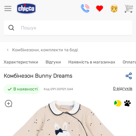
Комбінезони, комплекти та боді
Характеристики
Відгуки
Наявність в магазинах
Oплата
Комбінезон Bunny Dreams
0 відгуків
В наявності
Код 091.00921.064