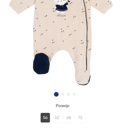
Розмір:
56
62
68
72