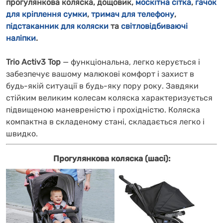
прогулянкова коляска, дощовик,
москітна сітка
,
гачок
для кріплення сумки
,
тримач для телефону
,
підстаканник для коляски
та
світловідбиваючі
наліпки
.
Trio Activ3 Top
— функціональна, легко керується і
забезпечує вашому малюкові комфорт і захист в
будь-якій ситуації в будь-яку пору року. Завдяки
стійким великим колесам коляска характеризується
підвищеною маневреністю і прохідністю. Коляска
компактна в складеному стані, складається легко і
швидко.
Прогулянкова коляска (шасі):