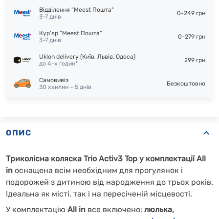
Відділення "Meest Пошта"
0-249 грн
3-7 днів
Кур'єр "Meest Пошта"
0-279 грн
3-7 днів
Uklon delivery (Київ, Львів, Одеса)
299 грн
до 4-х годин*
Самовивіз
Безкоштовно
30 хвилин – 5 днів
ОПИС
Триколісна коляска Trio Activ3 Top у комплектації All
in
оснащена всім необхідним для прогулянок і
подорожей з дитиною від народження до трьох років.
Ідеальна як місті, так і на пересіченій місцевості.
У комплектацію
All in
все включено:
люлька,