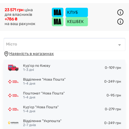
23 571 грн
ціна
для власників
+786 ₴
на ваш рахунок
Місто
Місто
*
Наявність в магазинах
Кур'єр по Києву
0-109 грн
1-3 дні
Відділення "Нова Пошта"
0-249 грн
1-4 дня
Поштомат "Нова Пошта"
0-95 грн
1-4 дня
Кур'єр "Нова Пошта"
0-279 грн
1-4 дня
Відділення "Укрпошта"
0-249 грн
2-7 днів