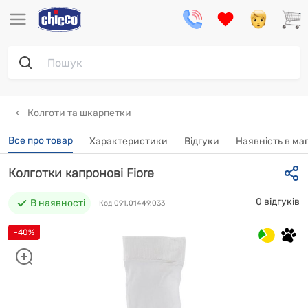
Колготи та шкарпетки
Все про товар
Характеристики
Відгуки
Наявність в ма
Колготки капронові Fiore
0 відгуків
В наявності
Код 091.01449.033
-40%