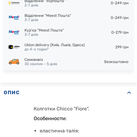
Відділення "Укрпошта"
0-249 грн
2-7 днів
Відділення "Meest Пошта"
0-249 грн
3-7 днів
Кур'єр "Meest Пошта"
0-279 грн
3-7 днів
Uklon delivery (Київ, Львів, Одеса)
299 грн
до 4-х годин*
Самовивіз
Безкоштовно
30 хвилин – 5 днів
ОПИС
Колготки Chicco "Fiore".
Особенности:
еластична талія;