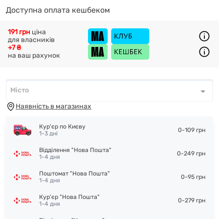
Доступна оплата кешбеком
191 грн
ціна
для власників
+7 ₴
на ваш рахунок
Місто
Місто
*
Наявність в магазинах
Кур'єр по Києву
0-109 грн
1-3 дні
Відділення "Нова Пошта"
0-249 грн
1-4 дня
Поштомат "Нова Пошта"
0-95 грн
1-4 дня
Кур'єр "Нова Пошта"
0-279 грн
1-4 дня