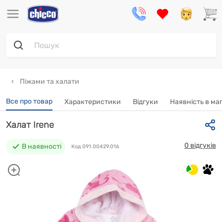
Піжами та халати
Все про товар
Характеристики
Відгуки
Наявність в ма
Халат Irene
0 відгуків
В наявності
Код 091.00429.016