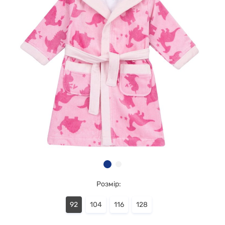
Розмір:
92
104
116
128