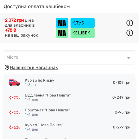
Доступна оплата кешбеком
2 072 грн
ціна
для власників
+78 ₴
на ваш рахунок
Місто
Місто
*
Наявність в магазинах
Кур'єр по Києву
0-109 грн
1-3 дні
Відділення "Нова Пошта"
0-249 грн
1-4 дня
Поштомат "Нова Пошта"
0-95 грн
1-4 дня
Кур'єр "Нова Пошта"
0-279 грн
1-4 дня