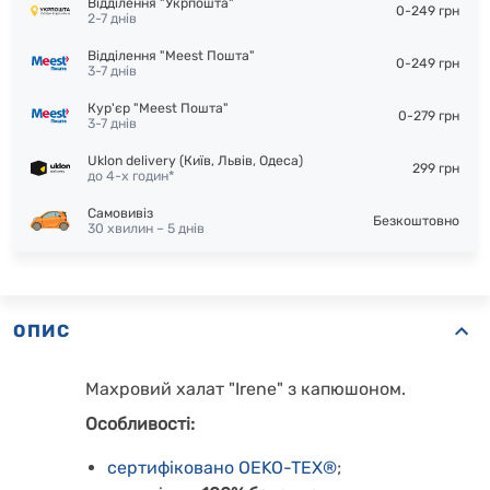
Відділення "Укрпошта"
0-249 грн
2-7 днів
Відділення "Meest Пошта"
0-249 грн
3-7 днів
Кур'єр "Meest Пошта"
0-279 грн
3-7 днів
Uklon delivery (Київ, Львів, Одеса)
299 грн
до 4-х годин*
Самовивіз
Безкоштовно
30 хвилин – 5 днів
ОПИС
Махровий халат "Irene" з капюшоном.
Особливості:
сертифіковано OEKO-TEX®
;