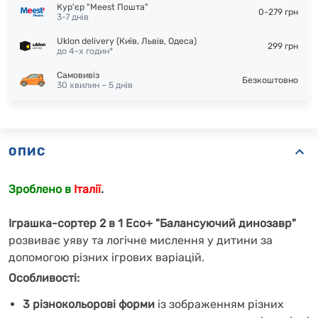
Кур'єр "Meest Пошта"
0-279 грн
3-7 днів
Uklon delivery (Київ, Львів, Одеса)
299 грн
до 4-х годин*
Самовивіз
Безкоштовно
30 хвилин – 5 днів
ОПИС
Зроблено в
Італії
.
Іграшка-сортер 2 в 1 Eco+ "Балансуючий динозавр"
розвиває уяву та логічне мислення у дитини за
допомогою різних ігрових варіацій.
Особливості:
3 різнокольорові форми
із зображенням різних