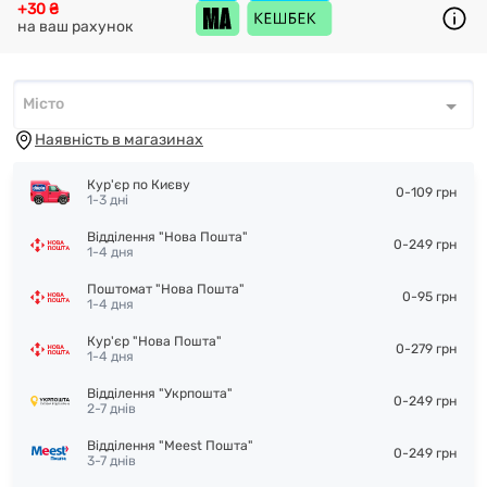
+30 ₴
на ваш рахунок
Місто
Місто
*
Наявність в магазинах
Кур'єр по Києву
0-109 грн
1-3 дні
Відділення "Нова Пошта"
0-249 грн
1-4 дня
Поштомат "Нова Пошта"
0-95 грн
1-4 дня
Кур'єр "Нова Пошта"
0-279 грн
1-4 дня
Відділення "Укрпошта"
0-249 грн
2-7 днів
Відділення "Meest Пошта"
0-249 грн
3-7 днів