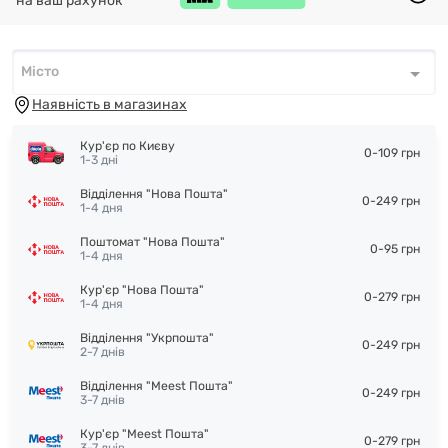
на ваш рахунок
Місто
Місто
*
Наявність в магазинах
Кур'єр по Києву
0-109 грн
1-3 дні
Відділення "Нова Пошта"
0-249 грн
1-4 дня
Поштомат "Нова Пошта"
0-95 грн
1-4 дня
Кур'єр "Нова Пошта"
0-279 грн
1-4 дня
Відділення "Укрпошта"
0-249 грн
2-7 днів
Відділення "Meest Пошта"
0-249 грн
3-7 днів
Кур'єр "Meest Пошта"
0-279 грн