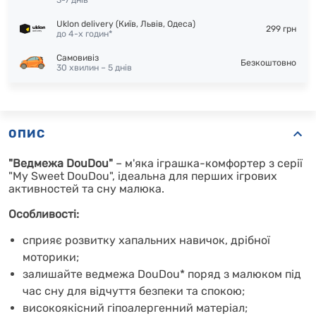
3-7 днів
Uklon delivery (Київ, Львів, Одеса)
299 грн
до 4-х годин*
Самовивіз
Безкоштовно
30 хвилин – 5 днів
ОПИС
"Ведмежа DouDou"
– м'яка іграшка-комфортер з серії
"My Sweet DouDou", ідеальна для перших ігрових
активностей та сну малюка.
Особливості:
сприяє розвитку хапальних навичок, дрібної
моторики;
залишайте ведмежа DouDou* поряд з малюком під
час сну для відчуття безпеки та спокою;
високоякісний гіпоалергенний матеріал;