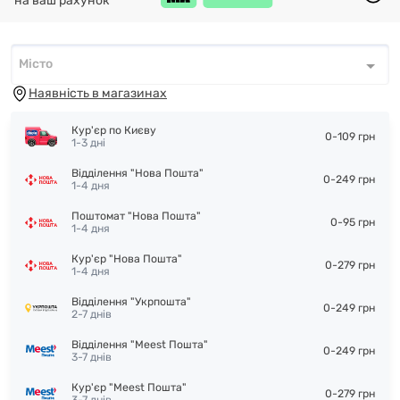
на ваш рахунок
Місто
Місто
*
Наявність в магазинах
Кур'єр по Києву
0-109 грн
1-3 дні
Відділення "Нова Пошта"
0-249 грн
1-4 дня
Поштомат "Нова Пошта"
0-95 грн
1-4 дня
Кур'єр "Нова Пошта"
0-279 грн
1-4 дня
Відділення "Укрпошта"
0-249 грн
2-7 днів
Відділення "Meest Пошта"
0-249 грн
3-7 днів
Кур'єр "Meest Пошта"
0-279 грн