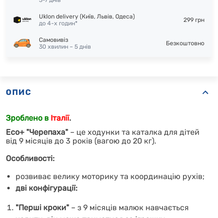
3-7 днів
Uklon delivery (Київ, Львів, Одеса)
299 грн
до 4-х годин*
Самовивіз
Безкоштовно
30 хвилин – 5 днів
ОПИС
Зроблено в
Італії
.
Eco+ "Черепаха"
– це ходунки та каталка для дітей
від 9 місяців до 3 років (вагою до 20 кг).
Особливості:
розвиває велику моторику та координацію рухів;
дві конфігурації:
"Перші кроки"
– з 9 місяців малюк навчається