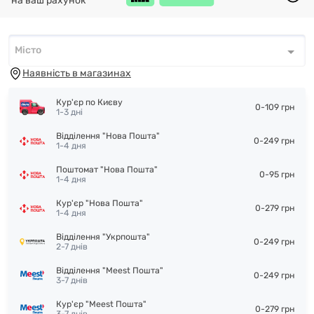
на ваш рахунок
Місто
Місто
*
Наявність в магазинах
Кур'єр по Києву
0-109 грн
1-3 дні
Відділення "Нова Пошта"
0-249 грн
1-4 дня
Поштомат "Нова Пошта"
0-95 грн
1-4 дня
Кур'єр "Нова Пошта"
0-279 грн
1-4 дня
Відділення "Укрпошта"
0-249 грн
2-7 днів
Відділення "Meest Пошта"
0-249 грн
3-7 днів
Кур'єр "Meest Пошта"
0-279 грн