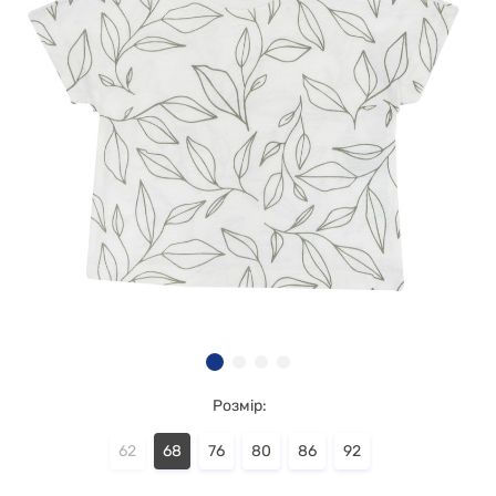
Розмір:
62
68
76
80
86
92