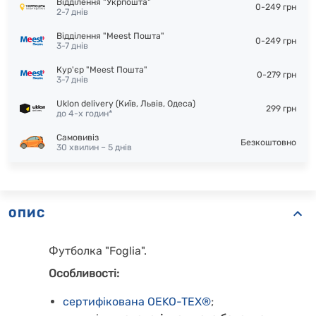
Відділення "Укрпошта"
0-249 грн
2-7 днів
Відділення "Meest Пошта"
0-249 грн
3-7 днів
Кур'єр "Meest Пошта"
0-279 грн
3-7 днів
Uklon delivery (Київ, Львів, Одеса)
299 грн
до 4-х годин*
Самовивіз
Безкоштовно
30 хвилин – 5 днів
ОПИС
Футболка "Foglia".
Особливості:
сертифікована OEKO-TEX®
;