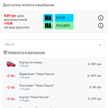
Доступна оплата кешбеком
439 грн
ціна
для власників
+16 ₴
на ваш рахунок
Місто
Місто
*
Наявність в магазинах
Кур'єр по Києву
0-109 грн
1-3 дні
Відділення "Нова Пошта"
0-249 грн
1-4 дня
Поштомат "Нова Пошта"
0-95 грн
1-4 дня
Кур'єр "Нова Пошта"
0-279 грн
1-4 дня