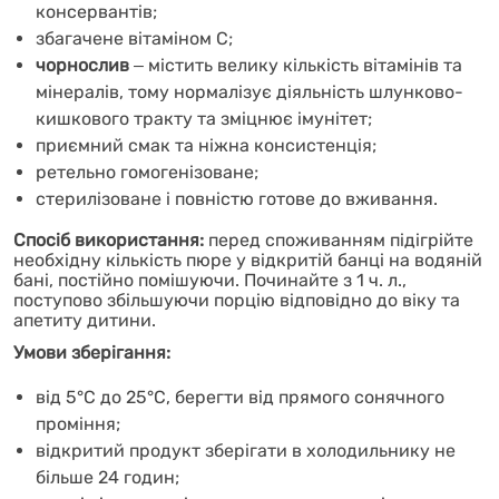
консервантів;
збагачене вітаміном C;
чорнослив
‒
містить велику кількість вітамінів та
мінералів, тому нормалізує діяльність шлунково-
кишкового тракту та зміцнює імунітет;
приємний смак та ніжна консистенція;
ретельно гомогенізоване;
стерилізоване і повністю готове до вживання.
Спосіб використання:
перед споживанням підігрійте
необхідну кількість пюре у відкритій банці на водяній
бані, постійно помішуючи. Починайте з 1 ч. л.,
поступово збільшуючи порцію відповідно до віку та
апетиту дитини.
Умови зберігання:
від 5°C до 25°C, берегти від прямого сонячного
проміння;
відкритий продукт зберігати в холодильнику не
більше 24 годин;