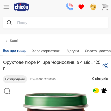
Каші
Все про товар
Характеристики
Відгуки
Oплата і доста
Фруктове пюре Milupa Чорнослив, з 4 міс., 125
г
0 відгуків
Розпродано
Код 5900852051395