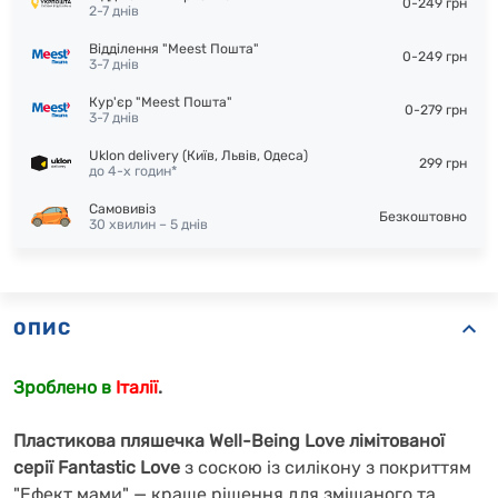
0-249 грн
2-7 днів
Відділення "Meest Пошта"
0-249 грн
3-7 днів
Кур'єр "Meest Пошта"
0-279 грн
3-7 днів
Uklon delivery (Київ, Львів, Одеса)
299 грн
до 4-х годин*
Самовивіз
Безкоштовно
30 хвилин – 5 днів
ОПИС
Зроблено в
Італії
.
Пластикова пляшечка
Well-Being Love лімітованої
серії Fantastic Love
з соскою із силікону з покриттям
"Ефект мами" — краще рішення для змішаного та