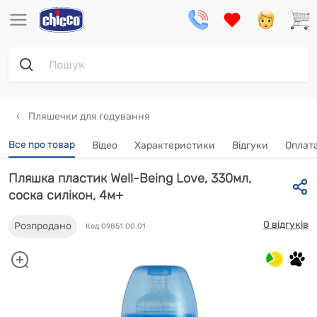
Пляшечки для годування
Все про товар
Відео
Характеристики
Відгуки
Oплата
Пляшка пластик Well-Being Love, 330мл,
соска силікон, 4м+
0 відгуків
Розпродано
Код 09851.00.01