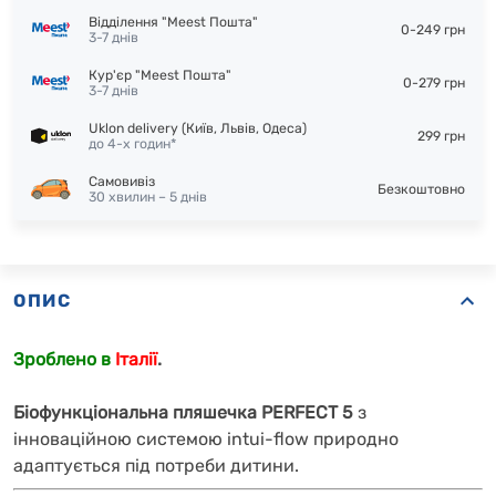
Відділення "Meest Пошта"
0-249 грн
3-7 днів
Кур'єр "Meest Пошта"
0-279 грн
3-7 днів
Uklon delivery (Київ, Львів, Одеса)
299 грн
до 4-х годин*
Самовивіз
Безкоштовно
30 хвилин – 5 днів
ОПИС
Зроблено в
Італії
.
Біофункціональна пляшечка PERFECT 5
з
інноваційною системою intui-flow природно
адаптується під потреби дитини.