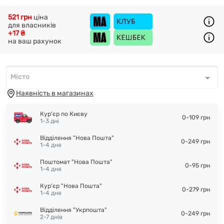
521 грн
ціна
для власників
+17 ₴
на ваш рахунок
Місто
Місто
*
Наявність в магазинах
Кур'єр по Києву
0-109 грн
1-3 дні
Відділення "Нова Пошта"
0-249 грн
1-4 дня
Поштомат "Нова Пошта"
0-95 грн
1-4 дня
Кур'єр "Нова Пошта"
0-279 грн
1-4 дня
Відділення "Укрпошта"
0-249 грн
2-7 днів