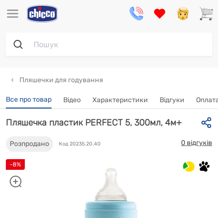
Пляшечки для годування
Все про товар
Відео
Характеристики
Відгуки
Oплата
Пляшечка пластик PERFECT 5, 300мл, 4м+
0 відгуків
Розпродано
Код 20235.20.40
-8%