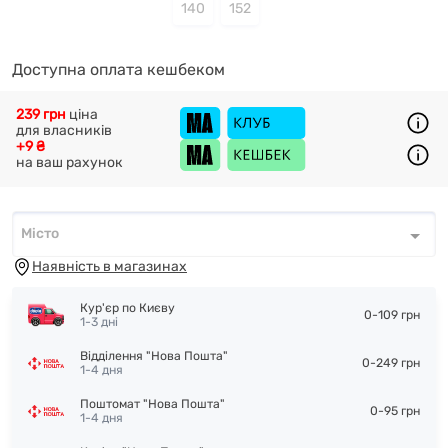
140
152
Доступна оплата кешбеком
239 грн
ціна
для власників
+9 ₴
на ваш рахунок
Місто
Місто
*
Наявність в магазинах
Кур'єр по Києву
0-109 грн
1-3 дні
Відділення "Нова Пошта"
0-249 грн
1-4 дня
Поштомат "Нова Пошта"
0-95 грн
1-4 дня