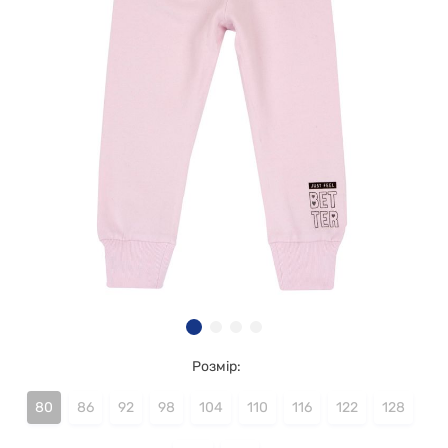
Розмір:
80
86
92
98
104
110
116
122
128