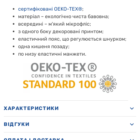
сертифіковані OEKO-TEX®
;
матеріал – екологічно чиста бавовна;
всередині – м'який мікрофліс
;
з одного боку декоровані принтом;
еластичний пояс, що регулюється шнурком;
одна кишеня позаду;
по низу еластичні манжети.
ХАРАКТЕРИСТИКИ
ВІДГУКИ