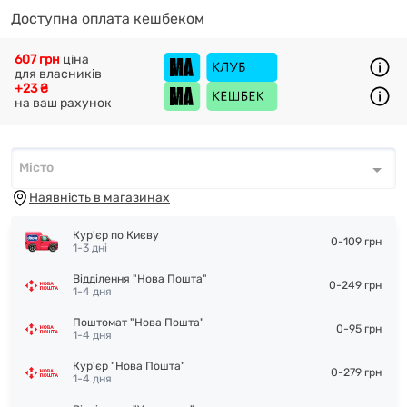
Доступна оплата кешбеком
607 грн
ціна
для власників
+23 ₴
на ваш рахунок
Місто
Місто
*
Наявність в магазинах
Кур'єр по Києву
0-109 грн
1-3 дні
Відділення "Нова Пошта"
0-249 грн
1-4 дня
Поштомат "Нова Пошта"
0-95 грн
1-4 дня
Кур'єр "Нова Пошта"
0-279 грн
1-4 дня