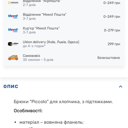
Відділення "Укрпошта"
0-249 грн
2-7 днів
Відділення "Meest Пошта"
0-249 грн
3-7 днів
Кур'єр "Meest Пошта"
0-279 грн
3-7 днів
Uklon delivery (Київ, Львів, Одеса)
299 грн
до 4-х годин*
Самовивіз
Безкоштовно
30 хвилин – 5 днів
ОПИС
Брюки "Piccolo" для хлопчика, з підтяжками.
Особливості:
матеріал
‒
вовняна фланель;