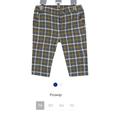
Розмір:
74
80
86
92