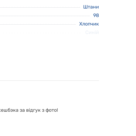
Штани
98
Хлопчик
Синій
ешбэка за відгук з фото!