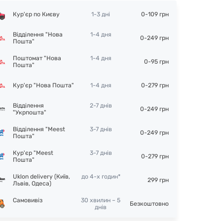
Кур'єр по Києву
1-3 дні
0-109 грн
Відділення "Нова
1-4 дня
0-249 грн
Пошта"
Поштомат "Нова
1-4 дня
0-95 грн
Пошта"
Кур'єр "Нова Пошта"
1-4 дня
0-279 грн
Відділення
2-7 днів
0-249 грн
"Укрпошта"
Відділення "Meest
3-7 днів
0-249 грн
Пошта"
Кур'єр "Meest
3-7 днів
0-279 грн
Пошта"
Uklon delivery (Київ,
до 4-х годин*
299 грн
Львів, Одеса)
Самовивіз
30 хвилин – 5
Безкоштовно
днів