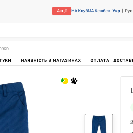
Акції
МА Клуб
МА Кешбек
Укр
Рус
nnon
ДГУКИ
НАЯВНІСТЬ В МАГАЗИНАХ
OПЛАТА І ДОСТАВ
0