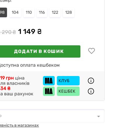
озмір:
98
104
110
116
122
128
1 149 ₴
 290 ₴
ДОДАТИ В КОШИК
оступна оплата кешбеком
19 грн
ціна
ля власників
34 ₴
а ваш рахунок
о
о
*
явність в магазинах