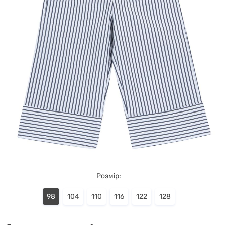
Розмір:
98
104
110
116
122
128