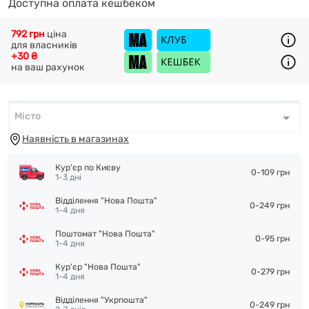
Доступна оплата кешбеком
792 грн
ціна
для власників
+30 ₴
на ваш рахунок
Місто
Місто
*
Наявність в магазинах
Кур'єр по Києву
0-109 грн
1-3 дні
Відділення "Нова Пошта"
0-249 грн
1-4 дня
Поштомат "Нова Пошта"
0-95 грн
1-4 дня
Кур'єр "Нова Пошта"
0-279 грн
1-4 дня
Відділення "Укрпошта"
0-249 грн