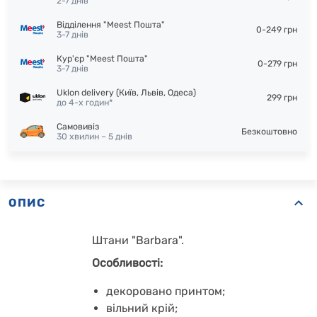
2-7 днів
Відділення "Meest Пошта"
0-249 грн
3-7 днів
Кур'єр "Meest Пошта"
0-279 грн
3-7 днів
Uklon delivery (Київ, Львів, Одеса)
299 грн
до 4-х годин*
Самовивіз
Безкоштовно
30 хвилин – 5 днів
ОПИС
Штани "Barbara".
Особливості:
декоровано принтом;
вільний крій;