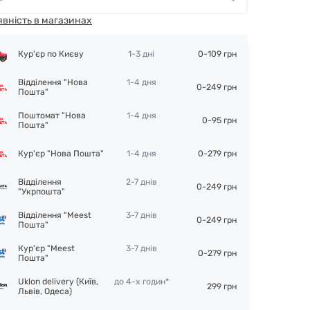
явність в магазинах
Кур'єр по Києву
1-3 дні
0-109 грн
Відділення "Нова
1-4 дня
0-249 грн
Пошта"
Поштомат "Нова
1-4 дня
0-95 грн
Пошта"
Кур'єр "Нова Пошта"
1-4 дня
0-279 грн
Відділення
2-7 днів
0-249 грн
"Укрпошта"
Відділення "Meest
3-7 днів
0-249 грн
Пошта"
Кур'єр "Meest
3-7 днів
0-279 грн
Пошта"
Uklon delivery (Київ,
до 4-х годин*
299 грн
Львів, Одеса)