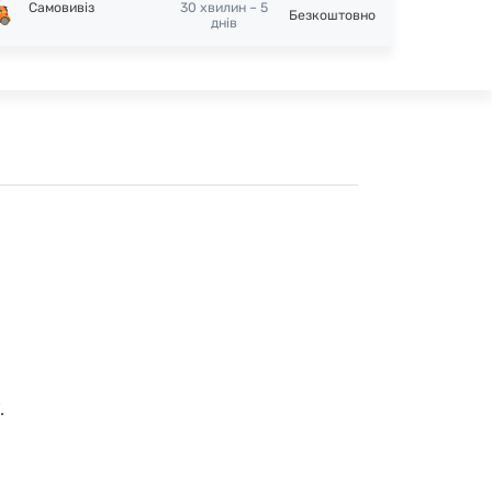
Самовивіз
30 хвилин – 5
Безкоштовно
днів
.