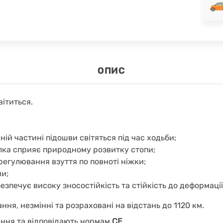
ОПИС
вітиться.
ній частині підошви світяться під час ходьби;
тілка сприяє природному розвитку стопи;
регулювання взуття по повноті ніжки;
ни;
безпечує
високу зносостійкість та стійкість до деформації
ння, незмінні та розраховані на відстань до 1120 км.
ання та відповідають нормам
CE
.