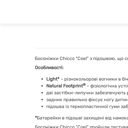
Босоніжки Chicco "Coel" з підошвою, що с
Особливості:
Light*
– різнокольорові вогники в біч
®
Natural Footprint
– фізіологічна ус
дві застібки-липучки забезпечують 
задник правильно фіксує ногу дити
підошва із термопластичної гуми за
*
Батарейки в підошві захищені від намока
Босоніжки Chicco "Coel" пройшли тестув