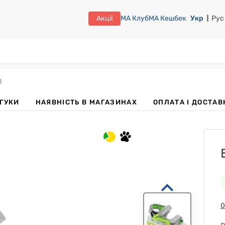
Акції
МА Клуб
МА Кешбек
Укр
Рус
l
ДГУКИ
НАЯВНІСТЬ В МАГАЗИНАХ
OПЛАТА І ДОСТАВ
0