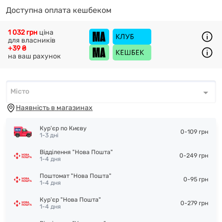
Доступна оплата кешбеком
1 032 грн
ціна
для власників
+39 ₴
на ваш рахунок
Місто
Місто
*
Наявність в магазинах
Кур'єр по Києву
0-109 грн
1-3 дні
Відділення "Нова Пошта"
0-249 грн
1-4 дня
Поштомат "Нова Пошта"
0-95 грн
1-4 дня
Кур'єр "Нова Пошта"
0-279 грн
1-4 дня