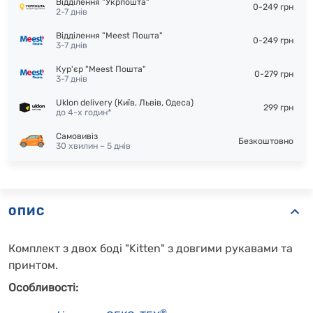
Відділення "Укрпошта"
0-249 грн
2-7 днів
Відділення "Meest Пошта"
0-249 грн
3-7 днів
Кур'єр "Meest Пошта"
0-279 грн
3-7 днів
Uklon delivery (Київ, Львів, Одеса)
299 грн
до 4-х годин*
Самовивіз
Безкоштовно
30 хвилин – 5 днів
ОПИС
Комплект з двох боді "Kitten" з довгими рукавами та
принтом.
Особливості:
®