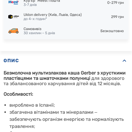
Кур'єр "Meest Пошта"
0-279 грн
3-7 днів
Uklon delivery (Київ, Львів, Одеса)
299 грн
до 4-х годин*
Самовивіз
Безкоштовно
30 хвилин – 5 днів
ОПИС
Безмолочна мультизлакова каша Gerber з хрусткими
пластівцями та шматочками полуниці
для здорового
та збалансованого харчування дітей від 12 місяців.
Особливості:
вироблено в Іспанії;
збагачена вітамінами та мінералами
‒
забезпечують організм енергією та нормалізують
травлення;