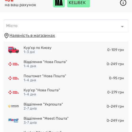
+6 ₴
на ваш рахунок
Місто
Місто
*
Наявність в магазинах
Кур'єр по Києву
0-109 грн
1-3 дні
Відділення "Нова Пошта"
0-249 грн
1-4 дня
Поштомат "Нова Пошта"
0-95 грн
1-4 дня
Кур'єр "Нова Пошта"
0-279 грн
1-4 дня
Відділення "Укрпошта"
0-249 грн
2-7 днів
Відділення "Meest Пошта"
0-249 грн
3-7 днів