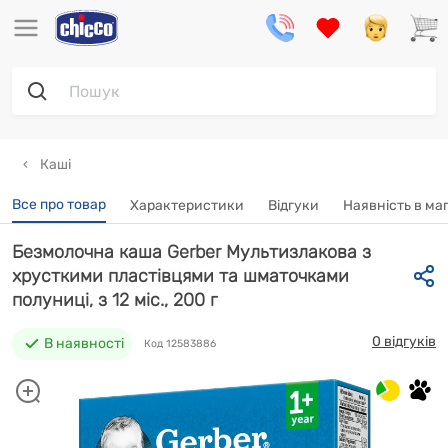
Каші
Все про товар
Характеристики
Відгуки
Наявність в ма
Безмолочна каша Gerber Мультизлакова з
хрусткими пластівцями та шматочками
полуниці, з 12 міс., 200 г
0 відгуків
В наявності
Код 12583886