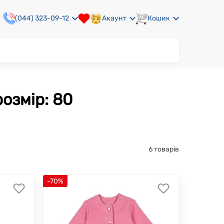
(044) 323-09-12
Акаунт
Кошик
розмір: 80
6 товарів
-70%