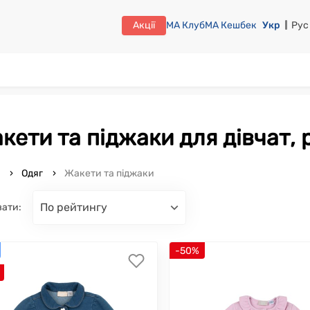
Акції
МА Клуб
МА Кешбек
Укр
Рус
Жакети та піджаки для дівчат, 
o
Одяг
Жакети та піджаки
по рейтингу
вати:
-50%