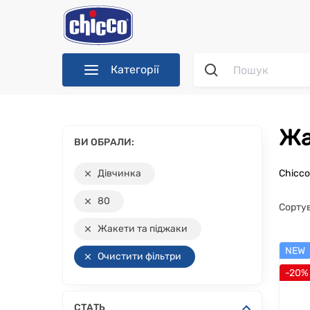
Категорії
ВИ ОБРАЛИ:
Дівчинка
Chicc
80
Сорту
Жакети та піджаки
NEW
Очистити фільтри
-20%
СТАТЬ