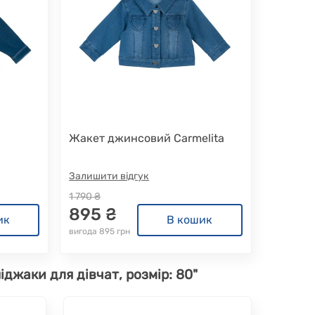
e
Жакет джинсовий Carmelita
Залишити відгук
1 790 ₴
895 ₴
ик
В кошик
вигода 895 грн
іджаки для дівчат, розмір: 80"