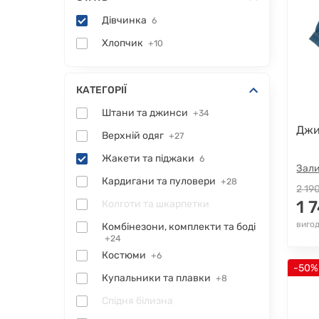
Дівчинка
6
Хлопчик
+10
КАТЕГОРІЇ
Штани та джинси
+34
Джи
Верхній одяг
+27
Жакети та піджаки
6
Зали
Кардигани та пуловери
+28
2 19
1 
Колготи та шкарпетки
вигод
Комбінезони, комплекти та боді
+24
Костюми
+6
-50%
Купальники та плавки
+8
Спідня білизна