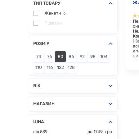
Ж
ТИП ТОВАРУ
Жакети
6
Пе
Піджаки
си
Не
Ко
Жа
РОЗМІР
ас
к 
ци
74
76
80
86
92
98
104
ее
110
116
122
128
ВІК
МАГАЗИН
ЦІНА
від
539
до
1749
грн