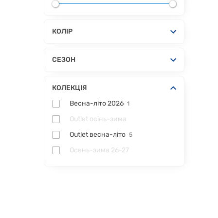
КОЛІР
СЕЗОН
КОЛЕКЦІЯ
Весна-літо 2026
1
Outlet осінь-зима
Outlet весна-літо
5
Осень-зима 26-27