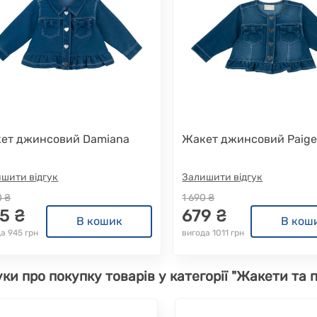
ет джинсовий Damiana
Жакет джинсовий Paig
шити відгук
Залишити відгук
0 ₴
1 690 ₴
5 ₴
679 ₴
В кошик
В кош
а 945 грн
вигода 1011 грн
уки про покупку товарів у категорії "Жакети та п