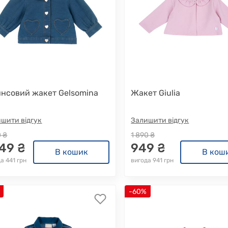
нсовий жакет Gelsomina
Жакет Giulia
шити відгук
Залишити відгук
0 ₴
1 890 ₴
749 ₴
949 ₴
В кошик
В кош
а 441 грн
вигода 941 грн
-60%