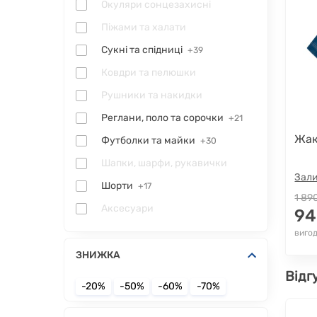
Окуляри сонцезахисні
Піжами та халати
Сукні та спідниці
+39
Ковдри та пелюшки
Рушники та накидки
Реглани, поло та сорочки
+21
Жак
Футболки та майки
+30
Шапки, шарфи, рукавички
Зали
Шорти
+17
1 89
Аксесуари
94
вигод
ЗНИЖКА
Відг
-20%
-50%
-60%
-70%