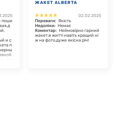
ЖАКЕТ ALBERTA
3.2025
02.02.2025
 поши
Переваги:
Якість
вая,д
Недоліки:
Немає
ый.
Коментар:
Неймовірно гарний
жакет,в житті навіть кращий ні
ый и с
ж на фото,дуже якісна річ!
кета п
 черны
авкой
нь кра
очери
ла нев
ствен
ышей.
те!