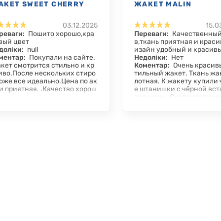
АКЕТ SWEET CHERRY
ЖАКЕТ MALIN
03.12.2025
15.0
реваги:
Пошито хорошо,кра
Переваги:
Качественный
вый цвет
в,ткань приятная и краси
доліки:
null
изайн удобный и красив
ментар:
Покупали на сайте.
Недоліки:
Нет
кет смотрится стильно и кр
Коментар:
Очень красив
иво.После нескольких стиро
тильный жакет. Ткань жа
тоже все идеально.Цена по ак
лотная. К жакету купили
и приятная. .Качество хорош
е штанишки с чёрной вст
.
под кожу . Смотрится оче
сиво Жакет был куплен д
в период акции. Цена бы
ысокой . Спасибо за каче
ные вещи для наших мал
Chicco как всегда на высо