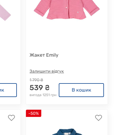
Жакет Emily
Залишити відгук
1 790 ₴
539 ₴
ик
В кошик
вигода 1251 грн
-50%