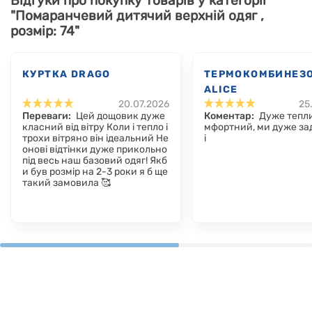
Відгуки про покупку товарів у категорії
"Помаранчевий дитячий верхній одяг ,
розмір: 74"
КУРТКА DRAGO
ТЕРМОКОМБИНЕЗ
ALICE
20.07.2026
25
Переваги:
Цей дощовик дуже
Коментар:
Дуже тепли
класний від вітру Коли і тепло і
мфортний, ми дуже за
трохи вітряно він ідеальний Не
і
онові відтінки дуже прикольно
під весь наш базовий одяг! Якб
и був розмір на 2-3 роки я б ще
такий замовила 🥰