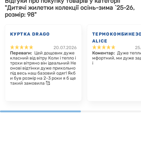
Відгуки про покупку товарів у категорії
"Дитячі жилетки колекції осінь-зима `25-26,
розмір: 98"
КУРТКА DRAGO
ТЕРМОКОМБИНЕЗ
ALICE
20.07.2026
25
Переваги:
Цей дощовик дуже
Коментар:
Дуже тепли
класний від вітру Коли і тепло і
мфортний, ми дуже за
трохи вітряно він ідеальний Не
і
онові відтінки дуже прикольно
під весь наш базовий одяг! Якб
и був розмір на 2-3 роки я б ще
такий замовила 🥰