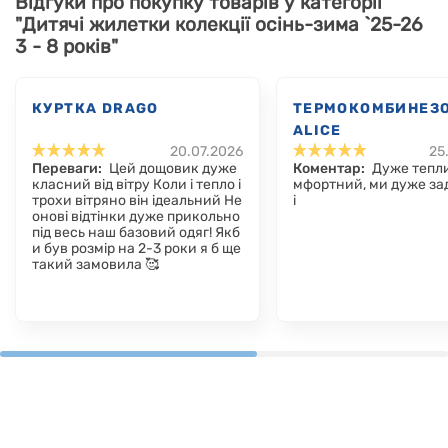
Відгуки про покупку товарів у категорії
"Дитячі жилетки колекції осінь-зима `25-26
3 - 8 років"
КУРТКА DRAGO
ТЕРМОКОМБИНЕЗ
ALICE
20.07.2026
25
Переваги:
Цей дощовик дуже
Коментар:
Дуже тепли
класний від вітру Коли і тепло і
мфортний, ми дуже за
трохи вітряно він ідеальний Не
і
онові відтінки дуже прикольно
під весь наш базовий одяг! Якб
и був розмір на 2-3 роки я б ще
такий замовила 🥰