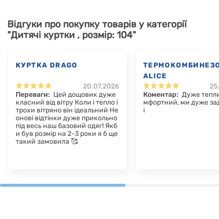
Відгуки про покупку товарів у категорії
"Дитячі куртки , розмір: 104"
КУРТКА DRAGO
ТЕРМОКОМБИНЕЗ
ALICE
20.07.2026
25
Переваги:
Цей дощовик дуже
Коментар:
Дуже тепли
класний від вітру Коли і тепло і
мфортний, ми дуже за
трохи вітряно він ідеальний Не
і
онові відтінки дуже прикольно
під весь наш базовий одяг! Якб
и був розмір на 2-3 роки я б ще
такий замовила 🥰