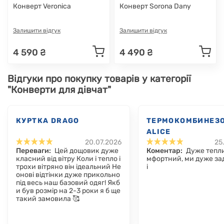
Конверт Veronica
Конверт Sorona Dany
Залишити відгук
Залишити відгук
4 590 ₴
4 490 ₴
Відгуки про покупку товарів у категорії
"Конверти для дівчат"
КУРТКА DRAGO
ТЕРМОКОМБИНЕЗ
ALICE
20.07.2026
25
Переваги:
Цей дощовик дуже
Коментар:
Дуже тепли
класний від вітру Коли і тепло і
мфортний, ми дуже за
трохи вітряно він ідеальний Не
і
онові відтінки дуже прикольно
під весь наш базовий одяг! Якб
и був розмір на 2-3 роки я б ще
такий замовила 🥰