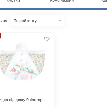
Куртки
Комбінезони
Ко
по рейтингу
ати:
идка від дощу Raindrops