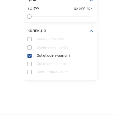
ЦІНА
від
399
до
399
грн
КОЛЕКЦІЯ
Весна-літо 2026
Осінь-зима `25-26
Outlet осінь-зима
1
Outlet весна-літо
Осень-зима 26-27