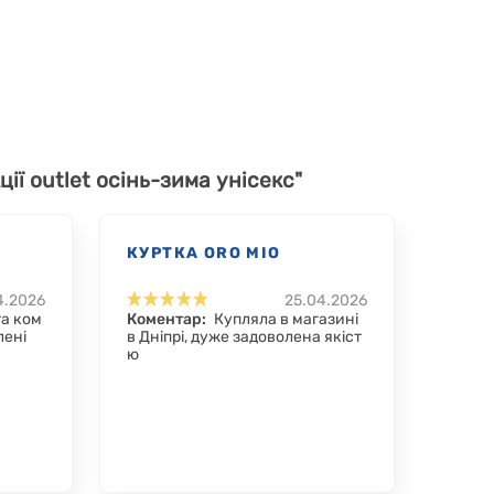
ції outlet осінь-зима унісекс"
КУРТКА ORO MIO
4.2026
25.04.2026
та ком
Коментар:
Купляла в магазині
лені
в Дніпрі, дуже задоволена якіст
ю