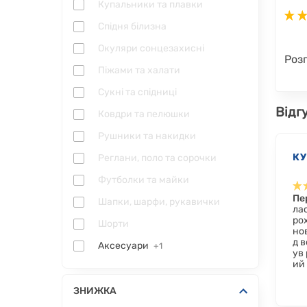
Купальники та плавки
Спідня білизна
Окуляри сонцезахисні
Роз
Піжами та халати
Сукні та спідниці
Відг
Ковдри та пелюшки
Рушники та накидки
К
Реглани, поло та сорочки
Футболки та майки
Пе
Шапки, шарфи, рукавички
лас
ро
Шорти
нов
д в
Аксесуари
+1
ув 
ий
ЗНИЖКА