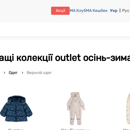
Акції
МА Клуб
МА Кешбек
Укр
Рус
лащі колекції outlet осінь-зим
o
Одяг
Верхній одяг