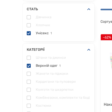
СТАТЬ
Дівчинка
Сортув
Хлопчик
Унісекс
1
-62%
КАТЕГОРІЇ
Штани та джинси
Верхній одяг
1
Жакети та піджаки
Кардигани та пуловери
Колготи та шкарпетки
Комбінезони, комплекти та боді
Нак
Костюми