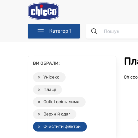
Категорії
П
ВИ ОБРАЛИ:
Унісекс
Chicc
Плащі
Outlet осінь-зима
Верхній одяг
Очистити фільтри