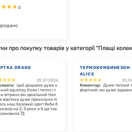
6
продано
уки про покупку товарів у категорії "Плащі колек
УРТКА DRAGO
ТЕРМОКОМБИНЕЗОН
ALICE
20.07.2026
25.0
реваги:
Цей дощовик дуже к
Коментар:
Дуже теплий 
ний від вітру Коли і тепло і т
фортний, ми дуже задово
хи вітряно він ідеальний Нео
і відтінки дуже прикольно пі
есь наш базовий одяг! Якби б
розмір на 2-3 роки я б ще так
 замовила 🥰