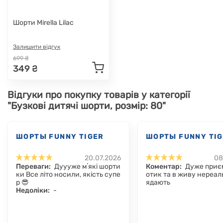
Шорти Mirella Lilac
Залишити відгук
699 ₴
349 ₴
Відгуки про покупку товарів у категорії
"Бузкові дитячі шорти, розмір: 80"
ШОРТЫ FUNNY TIGER
ШОРТЫ FUNNY TI
20.07.2026
08
Переваги:
Дуууже мʼякі шорти
Коментар:
Дуже приєм
ки Все літо носили, якість супе
отик та в живу нереал
р 😎
ядають
Недоліки:
-