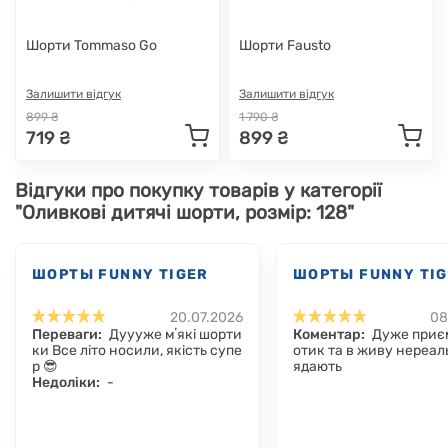
Шорти Tommaso Go
Шорти Fausto
Залишити відгук
Залишити відгук
899 ₴
1 790 ₴
719 ₴
899 ₴
Відгуки про покупку товарів у категорії
"Оливкові дитячі шорти, розмір: 128"
ШОРТЫ FUNNY TIGER
ШОРТЫ FUNNY TI
20.07.2026
08
Переваги:
Дуууже мʼякі шорти
Коментар:
Дуже приєм
ки Все літо носили, якість супе
отик та в живу нереал
р 😎
ядають
Недоліки:
-