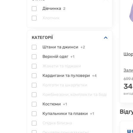
Дівчинка
2
Хлопчик
КАТЕГОРІЇ
Штани та джинси
+2
Шорт
Верхній одяг
+1
Жакети та піджаки
Зали
Кардигани та пуловери
+4
699 
34
Колготи та шкарпетки
вигод
Комбінезони, комплекти та боді
Костюми
+1
Відг
Купальники та плавки
+1
Спідня білизна
Ш
Окуляри сонцезахисні