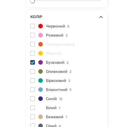
КОЛІР
Червоний
5
Рожевий
3
Помаранчевий
Жовтий
Бузковий
2
Оливковий
2
Бірюзовий
2
Блакитний
9
Синій
12
Білий
1
Бежевий
7
Сірий
4