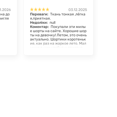
1.2026
03.12.2025
на до
Переваги:
Ткань тонкая ,лёгка
вигля
я,приятная.
Недоліки:
null
Коментар:
Покупали эти милы
е шорты на сайте. Хорошие шор
ты на девочку! Летом, это очень
актуально. Шортики коротеньк
ие, как раз на жаркое лето. Мал
ышке в них удобно и приятно.
После многих стирок все хоро
шо.Качество очень хорошее. По
купкой довольны.