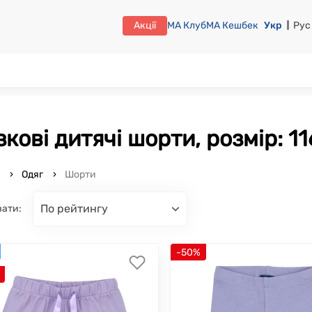
Акції
МА Клуб
МА Кешбек
Укр
Рус
узкові дитячі шорти, розмір: 11
o
Одяг
Шорти
по рейтингу
вати:
-50%