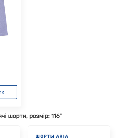
ик
чі шорти, розмір: 116"
R
ШОРТЫ ARIA