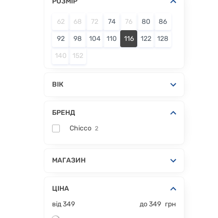
РОЗМІР
62
68
72
74
76
80
86
92
98
104
110
116
122
128
140
152
ВІК
БРЕНД
Chicco
2
МАГАЗИН
ЦІНА
від
349
до
349
грн