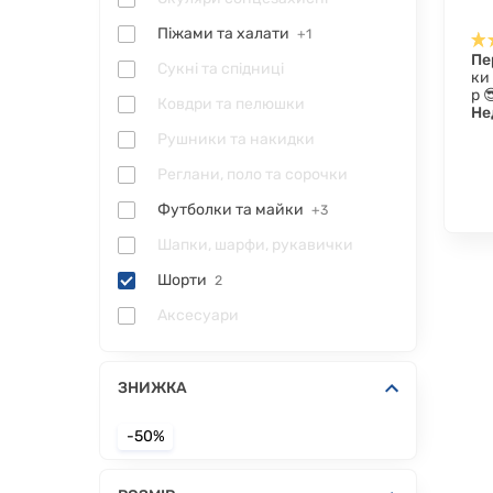
Піжами та халати
+1
Пе
Сукні та спідниці
ки
р 
Ковдри та пелюшки
Не
Рушники та накидки
Реглани, поло та сорочки
Футболки та майки
+3
Шапки, шарфи, рукавички
Шорти
2
Аксесуари
ЗНИЖКА
-50%