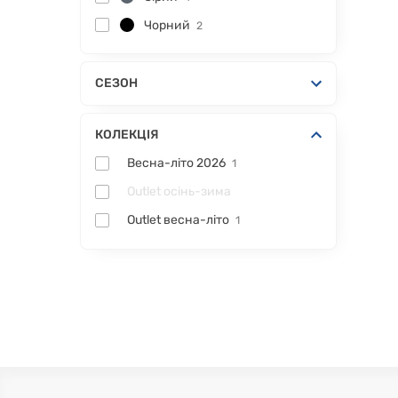
Чорний
2
СЕЗОН
КОЛЕКЦІЯ
Весна-літо 2026
1
Outlet осінь-зима
Outlet весна-літо
1