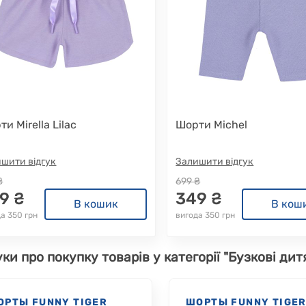
и Mirella Lilac
Шорти Michel
шити відгук
Залишити відгук
₴
699 ₴
9 ₴
349 ₴
В кошик
В кош
а 350 грн
вигода 350 грн
уки про покупку товарів у категорії "Бузкові дитя
ОРТЫ FUNNY TIGER
ШОРТЫ FUNNY TIGE