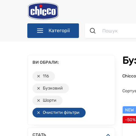
Категорії
Б
ВИ ОБРАЛИ:
116
Chicc
Бузковий
Сорту
Шорти
NEW
Очистити фільтри
-50%
СТАТЬ