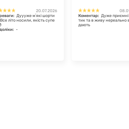
20.07.2026
08.0
реваги:
Дуууже мʼякі шорти
Коментар:
Дуже приємні 
 Все літо носили, якість супе
тик та в живу нереально 

дають
доліки:
-