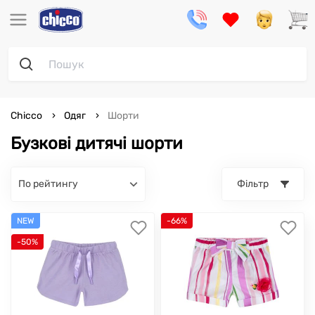
Chicco
Одяг
Шорти
Бузкові дитячі шорти
по рейтингу
Фільтр
NEW
-66%
-50%