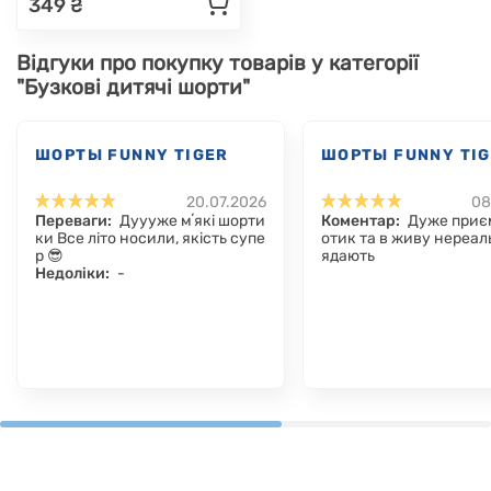
349 ₴
Відгуки про покупку товарів у категорії
"Бузкові дитячі шорти"
ШОРТЫ FUNNY TIGER
ШОРТЫ FUNNY TI
20.07.2026
08
Переваги:
Дуууже мʼякі шорти
Коментар:
Дуже приєм
ки Все літо носили, якість супе
отик та в живу нереал
р 😎
ядають
Недоліки:
-