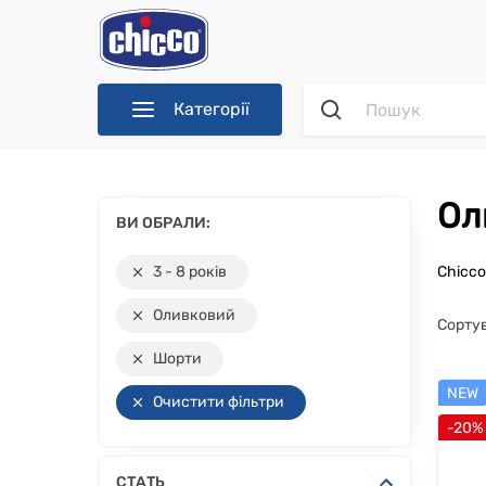
Категорії
О
ВИ ОБРАЛИ:
3 - 8 років
Chicc
Оливковий
Сорту
Шорти
NEW
Очистити фільтри
-20%
СТАТЬ