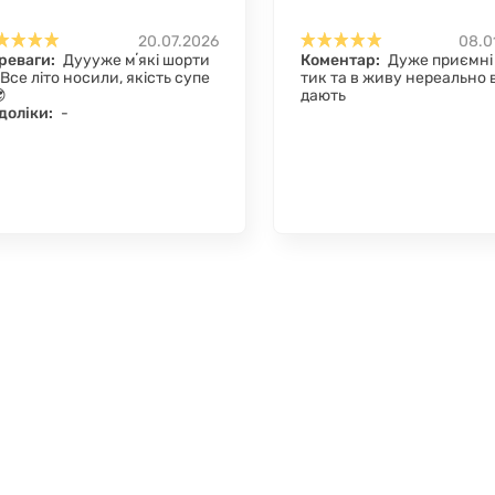
20.07.2026
08.0
реваги:
Дуууже мʼякі шорти
Коментар:
Дуже приємні 
 Все літо носили, якість супе
тик та в живу нереально 

дають
доліки:
-