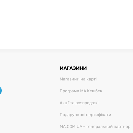
МАГАЗИНИ
Магазини на карті
Програма МА Кешбек
Акції та розпродажі
Подарункові сертифікати
MA.COM.UA – генеральний партнер