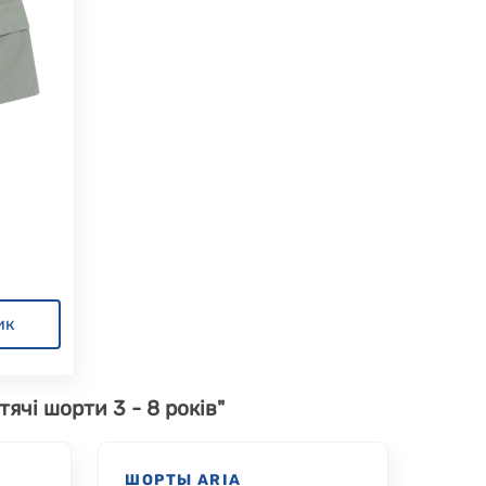
ик
тячі шорти 3 - 8 років"
R
ШОРТЫ ARIA