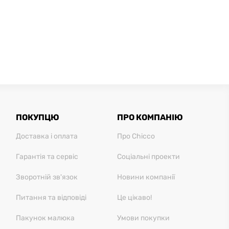
ПОКУПЦЮ
ПРО КОМПАНІЮ
Доставка і оплата
Про Chicco
Гарантія та сервіс
Соціальні проекти
Зворотній зв'язок
Новини компанії
Питання та відповіді
Це цікаво!
Пакунок малюка
Умови покупки