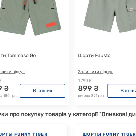
ти Tommaso Go
Шорти Fausto
шити відгук
Залишити відгук
₴
1 790 ₴
9 ₴
899 ₴
В кошик
В кош
а 180 грн
вигода 891 грн
уки про покупку товарів у категорії "Оливкові ди
ОРТЫ FUNNY TIGER
ШОРТЫ FUNNY TIGE