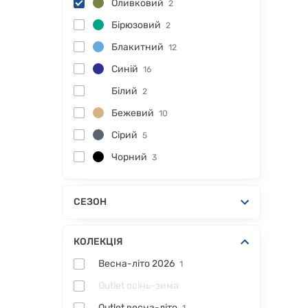
Оливковий
2
Бірюзовий
2
Блакитний
12
Синій
16
Білий
2
Бежевий
10
Сірий
5
Чорний
3
СЕЗОН
КОЛЕКЦІЯ
Весна-літо 2026
1
Outlet осінь-зима
Outlet весна-літо