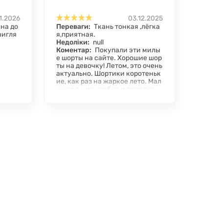
1.2026
03.12.2025
на до
Переваги:
Ткань тонкая ,лёгка
вигля
я,приятная.
Недоліки:
null
Коментар:
Покупали эти милы
е шорты на сайте. Хорошие шор
ты на девочку! Летом, это очень
актуально. Шортики коротеньк
ие, как раз на жаркое лето. Мал
ышке в них удобно и приятно.
После многих стирок все хоро
шо.Качество очень хорошее. По
купкой довольны.