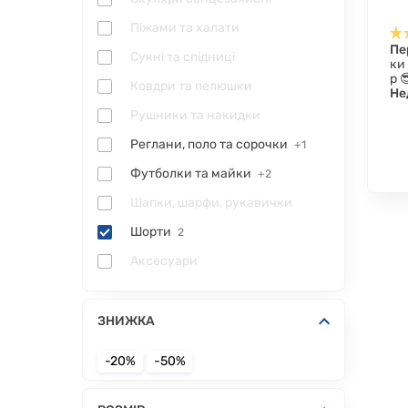
Піжами та халати
Пе
Сукні та спідниці
ки
р 
Ковдри та пелюшки
Не
Рушники та накидки
Реглани, поло та сорочки
+1
Футболки та майки
+2
Шапки, шарфи, рукавички
Шорти
2
Аксесуари
ЗНИЖКА
-20%
-50%