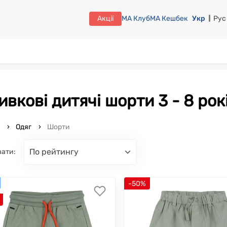
Акції
МА Клуб
МА Кешбек
Укр
Рус
ливкові дитячі шорти 3 - 8 рок
o
Одяг
Шорти
по рейтингу
вати:
-50%