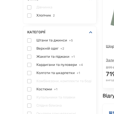
Дівчинка
Хлопчик
2
КАТЕГОРІЇ
Штани та джинси
+5
Шор
Верхній одяг
+2
Жакети та піджаки
+1
Зали
Кардигани та пуловери
+4
899 
71
Колготи та шкарпетки
+1
вигод
Комбінезони, комплекти та боді
Костюми
+1
Відг
Купальники та плавки
Спідня білизна
Ш
Окуляри сонцезахисні