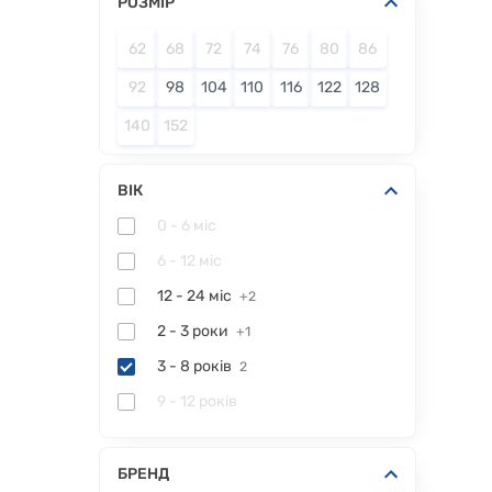
РОЗМІР
62
68
72
74
76
80
86
92
98
104
110
116
122
128
140
152
ВІК
0 - 6 міс
6 - 12 міс
12 - 24 міс
+2
2 - 3 роки
+1
3 - 8 років
2
9 - 12 років
БРЕНД