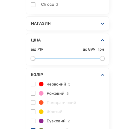
Chicco
2
МАГАЗИН
ЦІНА
від
719
до
899
грн
КОЛІР
Червоний
5
Рожевий
5
Помаранчевий
Жовтий
Бузковий
2