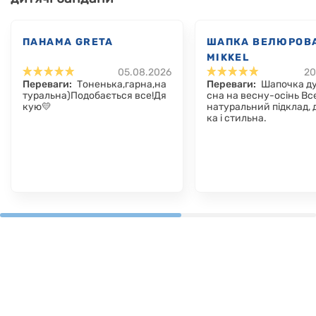
ПАНАМА GRETA
ШАПКА ВЕЛЮРОВ
MIKKEL
05.08.2026
20
Переваги:
Тоненька,гарна,на
Переваги:
Шапочка д
туральна)Подобається все!Дя
сна на весну-осінь Вс
кую💛
натуральний підклад, 
ка і стильна.