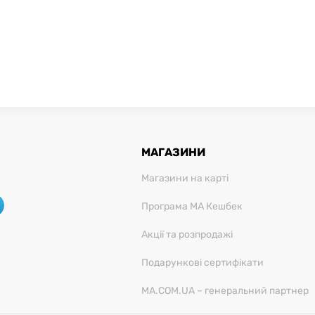
МАГАЗИНИ
Магазини на карті
Програма МА Кешбек
Акції та розпродажі
Подарункові сертифікати
MA.COM.UA – генеральний партнер