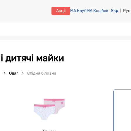
Акції
МА Клуб
МА Кешбек
Укр
Рус
ілі дитячі майки
o
Одяг
Спідня білизна