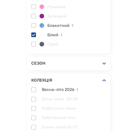
Рожевий
Бузковий
Блакитний
1
Білий
1
Сірий
СЕЗОН
КОЛЕКЦІЯ
Весна-літо 2026
1
Осінь-зима `25-26
Outlet осінь-зима
Outlet весна-літо
Осень-зима 26-27