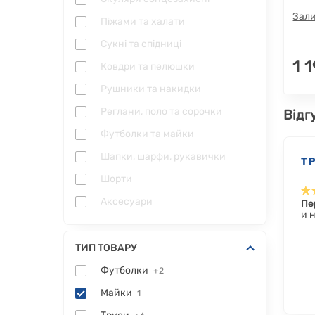
Зали
Піжами та халати
Сукні та спідниці
1 
Ковдри та пелюшки
Рушники та накидки
Реглани, поло та сорочки
Відг
Футболки та майки
Шапки, шарфи, рукавички
ТР
Шорти
Аксесуари
Пе
и 
ТИП ТОВАРУ
Футболки
+2
Майки
1