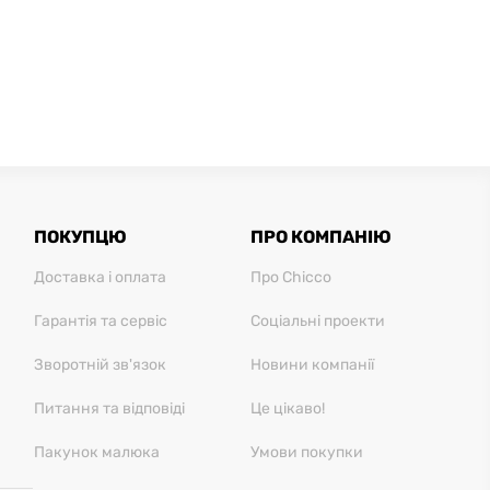
ПОКУПЦЮ
ПРО КОМПАНІЮ
Доставка і оплата
Про Chicco
Гарантія та сервіс
Соціальні проекти
Зворотній зв'язок
Новини компанії
Питання та відповіді
Це цікаво!
Пакунок малюка
Умови покупки