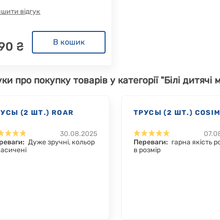
шити відгук
В кошик
190 ₴
уки про покупку товарів у категорії "Білі дитячі 
УСЫ (2 ШТ.) ROAR
ТРУСЫ (2 ШТ.) COSI
30.08.2025
07.0
реваги:
Дуже зручні, кольор
Переваги:
гарна якість р
насичені
в розмір