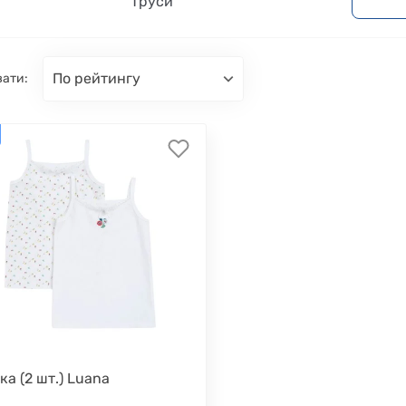
Труси
по рейтингу
вати:
ка (2 шт.) Luana