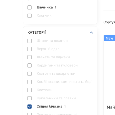
Дівчинка
1
Хлопчик
Сорту
КАТЕГОРІЇ
NEW
Штани та джинси
Верхній одяг
Жакети та піджаки
Кардигани та пуловери
Колготи та шкарпетки
Комбінезони, комплекти та боді
Костюми
Купальники та плавки
Спідня білизна
1
Май
Окуляри сонцезахисні