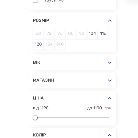
Труси
+6
РОЗМІР
68
72
76
80
92
104
116
128
134
140
ВІК
МАГАЗИН
ЦІНА
від
1190
до
1190
грн
КОЛІР