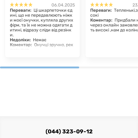
06.04.2025
23
Переваги:
Ці шкарпеточки єд
Переваги:
Тепленькі,з
ині, що не передавлюють ніжк
сокі
и моєї онучки, купляла других
Коментар:
Придбали 
фірм, та їх не можна одягати д
через онлайн замовле
итині, відразу сліди від резінк
ть високі ,нам до колін
и.
Недоліки:
Немає
Коментар:
Онучці зручно, рек
омендую.
(044) 323-09-12