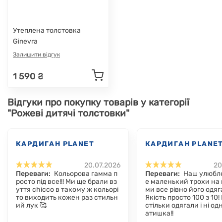
Утеплена толстовка
Ginevra
Залишити відгук
1 590 ₴
Відгуки про покупку товарів у категорії
"Рожеві дитячі толстовки"
КАРДИГАН PLANET
КАРДИГАН PLANE
20.07.2026
20
Переваги:
Кольорова гамма п
Переваги:
Наш улюбл
росто під все!!! Ми ще брали вз
е маленький трохи на 
уття chicco в такому ж кольорі
ми все рівно його одя
то виходить кожен раз стильн
Якість просто 100 з 10!
ий лук 🥰
стільки одягали і ні од
атишка!!